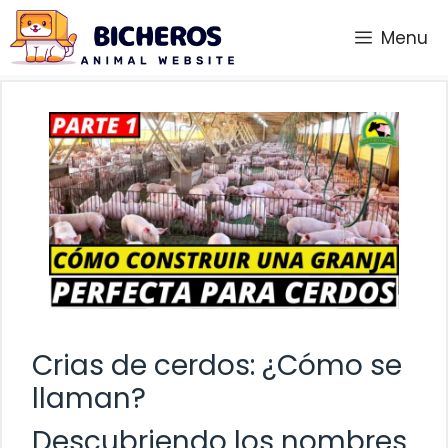
Saltar
Menu
al
contenido
Crias de cerdos: ¿Cómo se
llaman?
Descubriendo los nombres