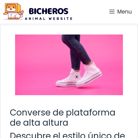
Saltar
Menu
al
contenido
Converse de plataforma
de alta altura
Descubre el estilo único de