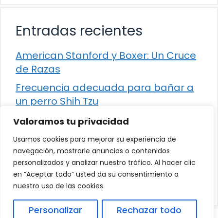
Entradas recientes
American Stanford y Boxer: Un Cruce
de Razas
Frecuencia adecuada para bañar a
un perro Shih Tzu
Comparación entre Apache Storm y
Valoramos tu privacidad
Spark Streaming
Usamos cookies para mejorar su experiencia de
Cómo detener la diarrea en un gato
navegación, mostrarle anuncios o contenidos
personalizados y analizar nuestro tráfico. Al hacer clic
¿Los frutos rojos son seguros para
en “Aceptar todo” usted da su consentimiento a
que los perros los consuman?
nuestro uso de las cookies.
Personalizar
Rechazar todo