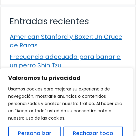
Entradas recientes
American Stanford y Boxer: Un Cruce
de Razas
Frecuencia adecuada para bañar a
un perro Shih Tzu
Comparación entre Apache Storm y
Valoramos tu privacidad
Spark Streaming
Usamos cookies para mejorar su experiencia de
Cómo detener la diarrea en un gato
navegación, mostrarle anuncios o contenidos
personalizados y analizar nuestro tráfico. Al hacer clic
¿Los frutos rojos son seguros para
en “Aceptar todo” usted da su consentimiento a
que los perros los consuman?
nuestro uso de las cookies.
Personalizar
Rechazar todo