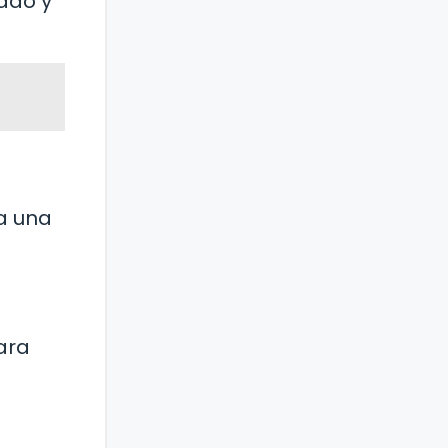
jado y
ea una
ara