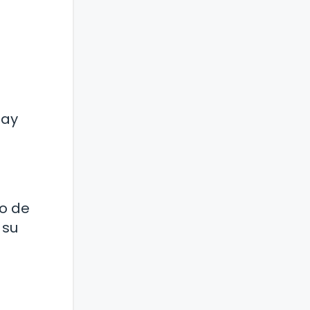
hay
so de
 su