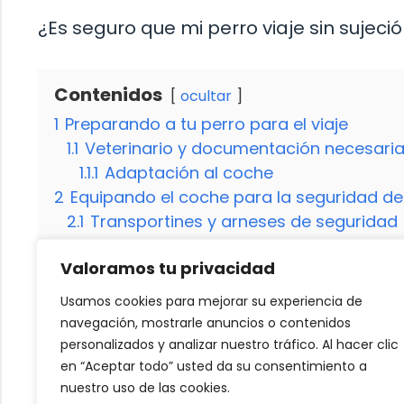
¿Es seguro que mi perro viaje sin sujeci
Contenidos
ocultar
1
Preparando a tu perro para el viaje
1.1
Veterinario y documentación necesari
1.1.1
Adaptación al coche
2
Equipando el coche para la seguridad de
2.1
Transportines y arneses de seguridad
2.1.1
Paradas frecuentes y ejercicio
Valoramos tu privacidad
3
Consejos para un viaje placentero
3.1
Planificación de rutas pet-friendly
Usamos cookies para mejorar su experiencia de
3.1.1
Establece un horario y rutina
navegación, mostrarle anuncios o contenidos
4
Consideraciones finales
personalizados y analizar nuestro tráfico. Al hacer clic
en “Aceptar todo” usted da su consentimiento a
nuestro uso de las cookies.