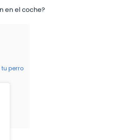
ón en el coche?
a
 tu perro