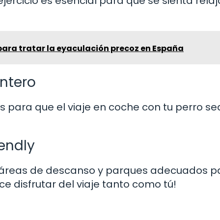
ejercicio es esencial para que se sienta rela
ra tratar la eyaculación precoz en España
entero
s para que el viaje en coche con tu perro s
iendly
on áreas de descanso y parques adecuados p
 disfrutar del viaje tanto como tú!