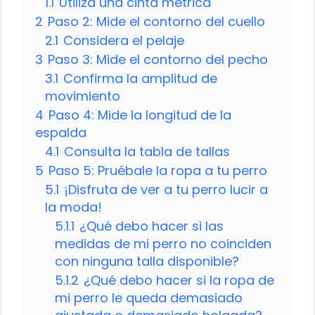
1.1
Utiliza una cinta métrica
2
Paso 2: Mide el contorno del cuello
2.1
Considera el pelaje
3
Paso 3: Mide el contorno del pecho
3.1
Confirma la amplitud de
movimiento
4
Paso 4: Mide la longitud de la
espalda
4.1
Consulta la tabla de tallas
5
Paso 5: Pruébale la ropa a tu perro
5.1
¡Disfruta de ver a tu perro lucir a
la moda!
5.1.1
¿Qué debo hacer si las
medidas de mi perro no coinciden
con ninguna talla disponible?
5.1.2
¿Qué debo hacer si la ropa de
mi perro le queda demasiado