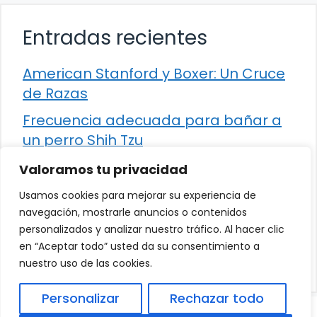
Entradas recientes
American Stanford y Boxer: Un Cruce
de Razas
Frecuencia adecuada para bañar a
un perro Shih Tzu
Comparación entre Apache Storm y
Valoramos tu privacidad
Spark Streaming
Usamos cookies para mejorar su experiencia de
Cómo detener la diarrea en un gato
navegación, mostrarle anuncios o contenidos
personalizados y analizar nuestro tráfico. Al hacer clic
¿Los frutos rojos son seguros para
en “Aceptar todo” usted da su consentimiento a
que los perros los consuman?
nuestro uso de las cookies.
Personalizar
Rechazar todo