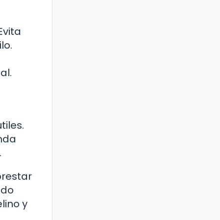
Evita
lo.
al.
iles.
unda
.
prestar
ado
lino y