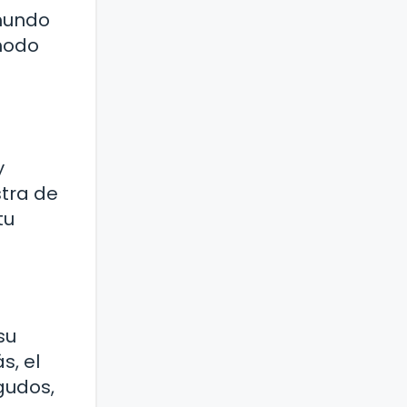
 mundo
ómodo
y
stra de
tu
su
s, el
gudos,