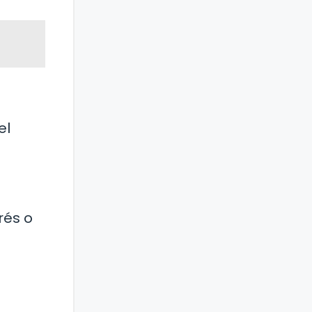
el
rés o