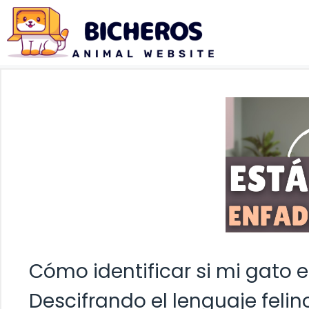
Saltar
al
contenido
Cómo identificar si mi gato 
Descifrando el lenguaje felin