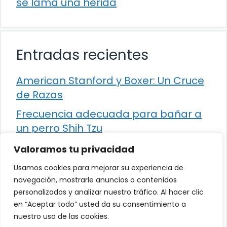
se lama una herida
Entradas recientes
American Stanford y Boxer: Un Cruce
de Razas
Frecuencia adecuada para bañar a
un perro Shih Tzu
Comparación entre Apache Storm y
Valoramos tu privacidad
Spark Streaming
Usamos cookies para mejorar su experiencia de
Cómo detener la diarrea en un gato
navegación, mostrarle anuncios o contenidos
personalizados y analizar nuestro tráfico. Al hacer clic
¿Los frutos rojos son seguros para
en “Aceptar todo” usted da su consentimiento a
que los perros los consuman?
nuestro uso de las cookies.