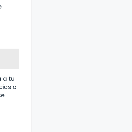
e
 a tu
cias o
se