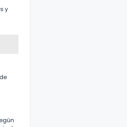
s y
ede
según