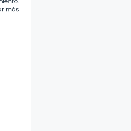
miento.
ar más