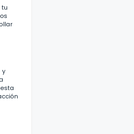
 tu
los
ollar
 y
ra
 esta
acción