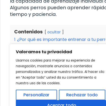
la capacidad de aprendizaje individual 
Algunos perros pueden aprender rápid
tiempo y paciencia.
Contenidos
ocultar
1
¿Por qué es importante entrenar a tu perr
1.1
Preparación para el entrenamiento de
Valoramos tu privacidad
1.2
Establecer una señal de muestra
1.2.1
Implementar ejercicios de olfato
Usamos cookies para mejorar su experiencia de
1.3
Refuerzo positivo y consistencia
navegación, mostrarle anuncios o contenidos
2
Beneficios adicionales del entrenamient
personalizados y analizar nuestro tráfico. Al hacer clic
en “Aceptar todo” usted da su consentimiento a
nuestro uso de las cookies.
Alimentación de las golondrinas jóvenes
Personalizar
Rechazar todo
Animales rescatados muestran gratitud ha
Aceptar todo