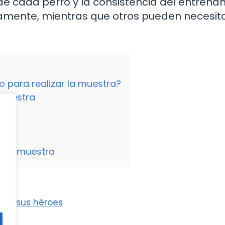
de cada perro y la consistencia del entrena
amente, mientras que otros pueden necesit
o para realizar la muestra?
 muestra
o de muestra
cia sus héroes