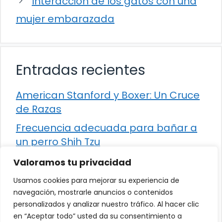
Interacción de los gatos con una
mujer embarazada
Entradas recientes
American Stanford y Boxer: Un Cruce
de Razas
Frecuencia adecuada para bañar a
un perro Shih Tzu
Comparación entre Apache Storm y
Valoramos tu privacidad
Spark Streaming
Usamos cookies para mejorar su experiencia de
Cómo detener la diarrea en un gato
navegación, mostrarle anuncios o contenidos
personalizados y analizar nuestro tráfico. Al hacer clic
¿Los frutos rojos son seguros para
en “Aceptar todo” usted da su consentimiento a