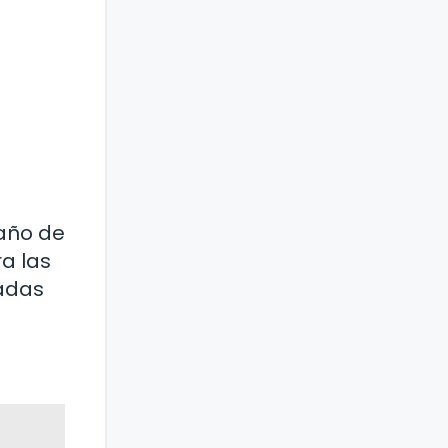
maño de
ra las
zadas