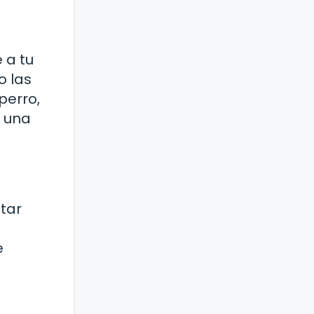
 a tu
o las
 perro,
s una
itar
e