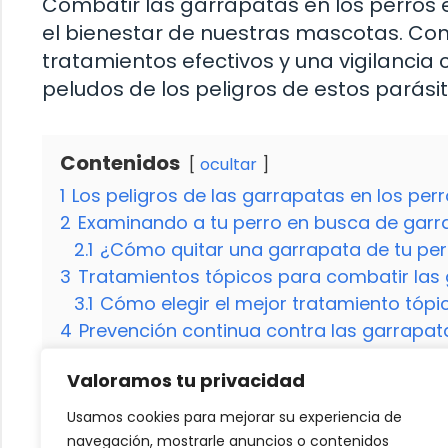
Combatir las garrapatas en los perros 
el bienestar de nuestras mascotas. Co
tratamientos efectivos y una vigilanci
peludos de los peligros de estos parásit
Contenidos
ocultar
1
Los peligros de las garrapatas en los per
2
Examinando a tu perro en busca de garr
2.1
¿Cómo quitar una garrapata de tu pe
3
Tratamientos tópicos para combatir las
3.1
Cómo elegir el mejor tratamiento tópi
4
Prevención continua contra las garrapat
4.1
¡No olvides revisar a tu perro después 
Valoramos tu privacidad
5
FAQ: Preguntas frecuentes sobre la elimi
5.1
¿Puedo usar productos caseros para e
Usamos cookies para mejorar su experiencia de
5.2
¿Qué debo hacer si mi perro muestra
navegación, mostrarle anuncios o contenidos