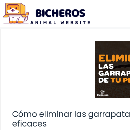
Saltar
al
contenido
Cómo eliminar las garrapatas
eficaces