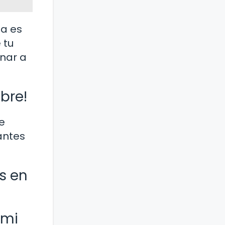
ua es
 tu
nar a
bre!
e
antes
s en
 mi