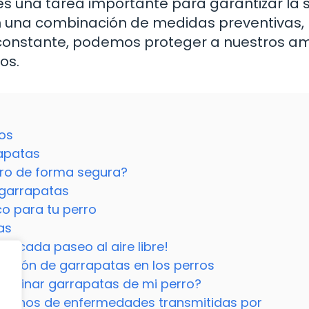
es una tarea importante para garantizar la 
n una combinación de medidas preventivas,
a constante, podemos proteger a nuestros a
os.
ros
apatas
rro de forma segura?
 garrapatas
co para tu perro
as
de cada paseo al aire libre!
nación de garrapatas en los perros
liminar garrapatas de mi perro?
 signos de enfermedades transmitidas por