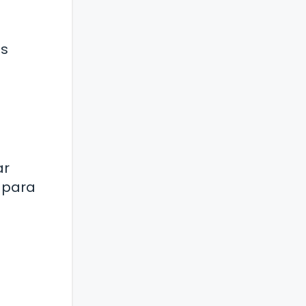
es
ar
s para