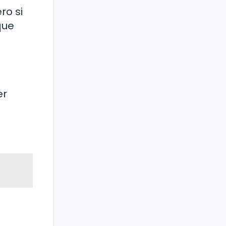
ro si
que
er