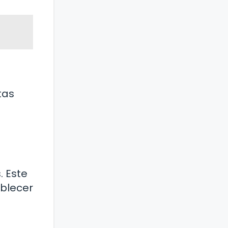
tas
 Este
ablecer