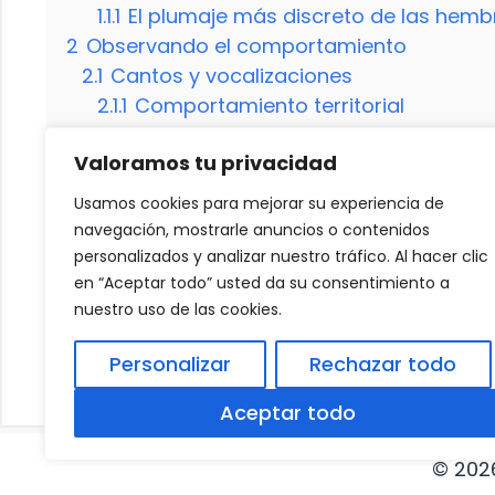
1.1.1
El plumaje más discreto de las hemb
2
Observando el comportamiento
2.1
Cantos y vocalizaciones
2.1.1
Comportamiento territorial
3
Reconociendo las diferencias físicas
Valoramos tu privacidad
3.1
El tamaño y peso
3.1.1
Estructuras corporales
Usamos cookies para mejorar su experiencia de
3.2
¿Las diferencias entre machos y hem
navegación, mostrarle anuncios o contenidos
3.2.1
¿Qué otros métodos se pueden util
personalizados y analizar nuestro tráfico. Al hacer clic
en “Aceptar todo” usted da su consentimiento a
nuestro uso de las cookies.
Cómo prevenir y tratar la caries en los perr
Personalizar
Rechazar todo
El ocelote en peligro de desaparecer
Aceptar todo
© 202