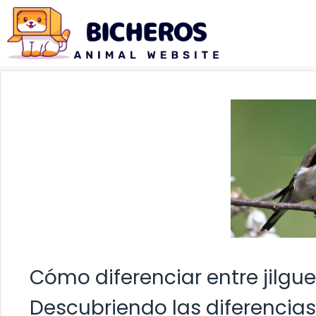
Saltar
al
contenido
Cómo diferenciar entre jilg
Descubriendo las diferencia