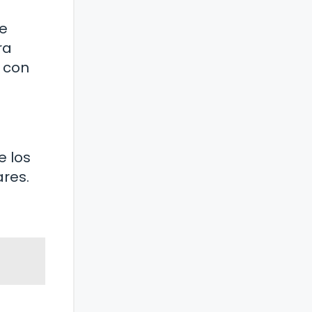
te
ra
a con
e los
res.