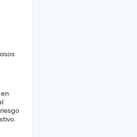
casos
 en
al
 riesgo
tivo.