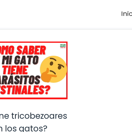
Ini
ne tricobezoares
n los gatos?