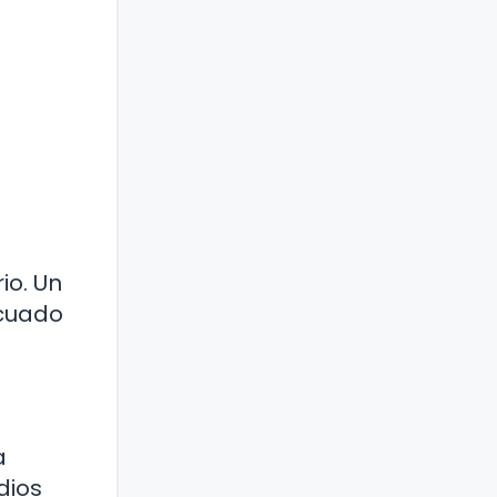
io. Un
ecuado
a
dios