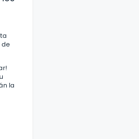
sta
s de
ar!
u
án la