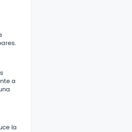
a
oares.
as
ente a
 una
uce la