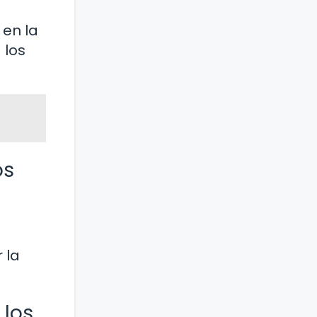
 en la
 los
os
 la
 los