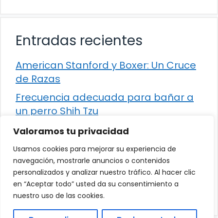
Entradas recientes
American Stanford y Boxer: Un Cruce
de Razas
Frecuencia adecuada para bañar a
un perro Shih Tzu
Comparación entre Apache Storm y
Valoramos tu privacidad
Spark Streaming
Usamos cookies para mejorar su experiencia de
Cómo detener la diarrea en un gato
navegación, mostrarle anuncios o contenidos
personalizados y analizar nuestro tráfico. Al hacer clic
¿Los frutos rojos son seguros para
en “Aceptar todo” usted da su consentimiento a
que los perros los consuman?
nuestro uso de las cookies.