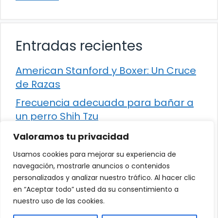
Entradas recientes
American Stanford y Boxer: Un Cruce
de Razas
Frecuencia adecuada para bañar a
un perro Shih Tzu
Comparación entre Apache Storm y
Valoramos tu privacidad
Spark Streaming
Usamos cookies para mejorar su experiencia de
Cómo detener la diarrea en un gato
navegación, mostrarle anuncios o contenidos
personalizados y analizar nuestro tráfico. Al hacer clic
¿Los frutos rojos son seguros para
en “Aceptar todo” usted da su consentimiento a
que los perros los consuman?
nuestro uso de las cookies.