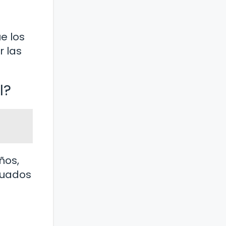
e los
r las
l?
ños,
cuados