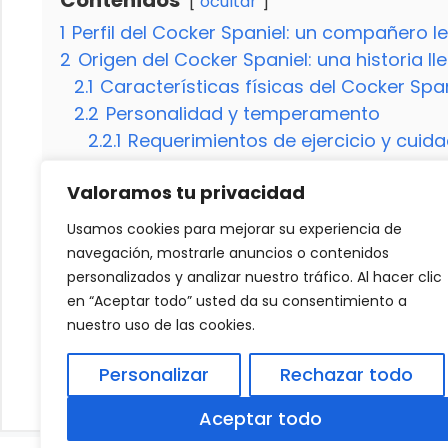
Contenidos
ocultar
1
Perfil del Cocker Spaniel: un compañero le
2
Origen del Cocker Spaniel: una historia l
2.1
Características físicas del Cocker Spa
2.2
Personalidad y temperamento
2.2.1
Requerimientos de ejercicio y cuid
2.2.2
Entrenamiento y socialización
Valoramos tu privacidad
2.3
Salud y cuidados veterinarios
3
Curiosidades y aspectos a considerar
Usamos cookies para mejorar su experiencia de
3.1
¿Los Cocker Spaniels son adecuados p
navegación, mostrarle anuncios o contenidos
3.2
¿Cuál es la esperanza de vida promed
personalizados y analizar nuestro tráfico. Al hacer clic
en “Aceptar todo” usted da su consentimiento a
nuestro uso de las cookies.
¿Cuánto tiempo dura la vida de un abejorr
Personalizar
Rechazar todo
Cómo adoptar comportamientos de un ga
Aceptar todo