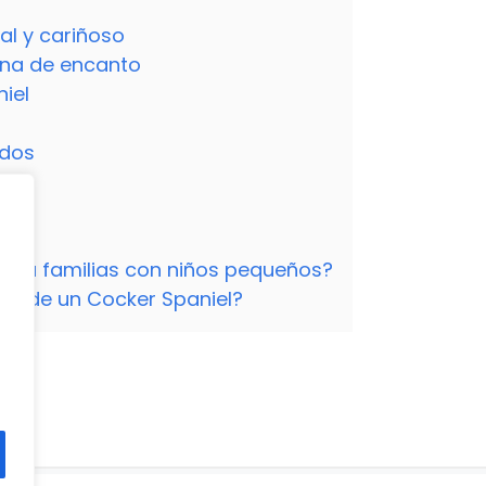
al y cariñoso
lena de encanto
niel
ados
ara familias con niños pequeños?
io de un Cocker Spaniel?
o?
to