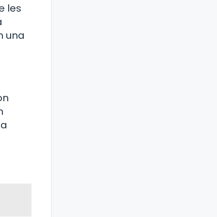
e les
a
n una
on
n
za