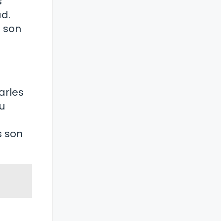
s
d.
s son
arles
u
s son