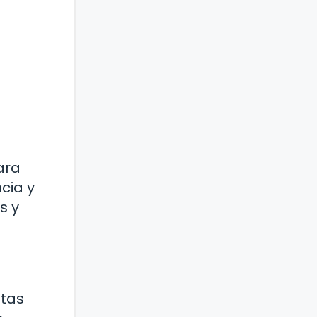
ara
cia y
s y
itas