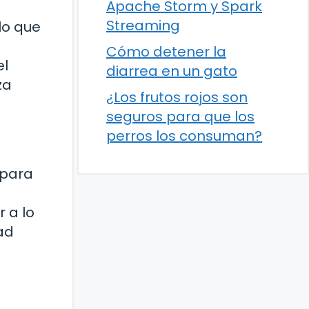
Apache Storm y Spark
Streaming
lo que
u
Cómo detener la
el
diarrea en un gato
za
¿Los frutos rojos son
seguros para que los
perros los consuman?
 para
 a lo
ad